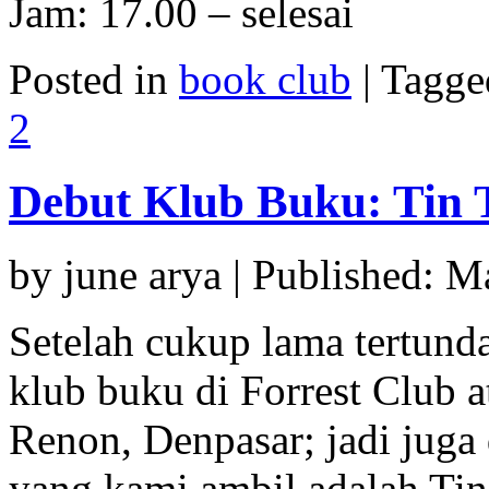
Jam: 17.00 – selesai
Posted in
book club
| Tagg
2
Debut Klub Buku: Tin T
by june arya | Published: 
Setelah cukup lama tertund
klub buku di Forrest Club 
Renon, Denpasar; jadi juga
yang kami ambil adalah Tin